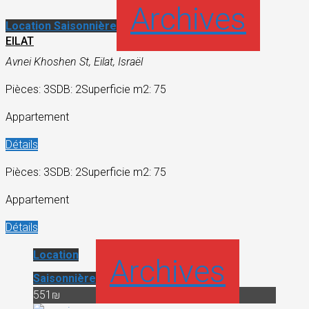
Archives
Location Saisonnière
EILAT
Avnei Khoshen St, Eilat, Israël
Pièces: 3
SDB: 2
Superficie m2: 75
Appartement
Détails
Pièces: 3
SDB: 2
Superficie m2: 75
Appartement
Détails
Location
Archives
Saisonnière
551₪