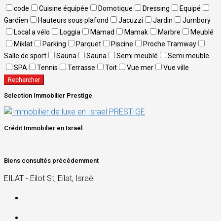
code
Cuisine équipée
Domotique
Dressing
Equipé
Gardien
Hauteurs sous plafond
Jacuzzi
Jardin
Jumbory
Local a vélo
Loggia
Mamad
Mamak
Marbre
Meublé
Miklat
Parking
Parquet
Piscine
Proche Tramway
Salle de sport
Sauna
Sauna
Semi meublé
Semi meuble
SPA
Tennis
Terrasse
Toit
Vue mer
Vue ville
Rechercher
Selection Immobilier Prestige
Crédit Immobilier en Israël
Biens consultés précédemment
EILAT - Eilot St, Eilat, Israël