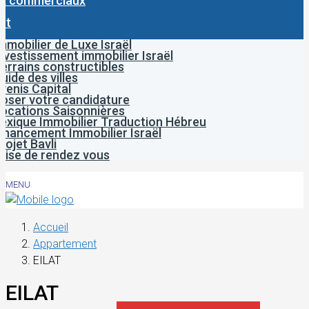
x commerciaux
ct
mmobilier de Luxe Israël
nvestissement immobilier Israël
errains constructibles
uide des villes
venis Capital
oser votre candidature
ocations Saisonnières
exique Immobilier Traduction Hébreu
inancement Immobilier Israël
rojet Bavli
rise de rendez vous
MENU
Accueil
Appartement
EILAT
EILAT