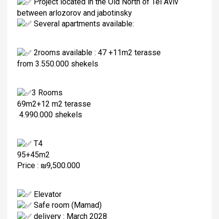
Project located in the Old North of Tel Aviv
between arlozorov and jabotinsky
Several apartments available:
2rooms available : 47 +11m2 terasse
from 3.550.000 shekels
3 Rooms
69m2+12 m2 terasse
4.990.000 shekels
T4
95+45m2
Price : ₪9,500.000
Elevator
Safe room (Mamad)
delivery : March 2028