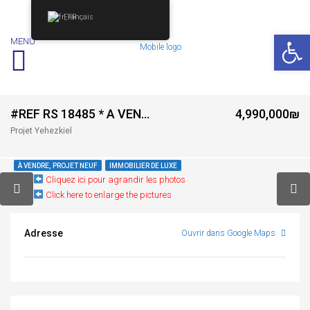
Français
Ouv
MENU
#REF RS 18485 * A VENDRE PROJET YEHEZKIEL – OLD NORTH – TEL AVIV *
4,990,000₪
Projet Yehezkiel
À VENDRE, PROJET NEUF
IMMOBILIER DE LUXE
Cliquez ici pour agrandir les photos
Click here to enlarge the pictures
Adresse
Ouvrir dans Google Maps