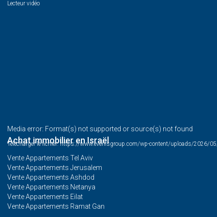
Lecteur vidéo
Media error: Format(s) not supported or source(s) not found
Achat immobilier en Israël
Télécharger le fichier: https://www.evenisgroup.com/wp-content/uploads/202
Vente Appartements Tel Aviv
Vente Appartements Jerusalem
00:00
Vente Appartements Ashdod
Vente Appartements Netanya
Vente Appartements Eilat
Vente Appartements Ramat Gan