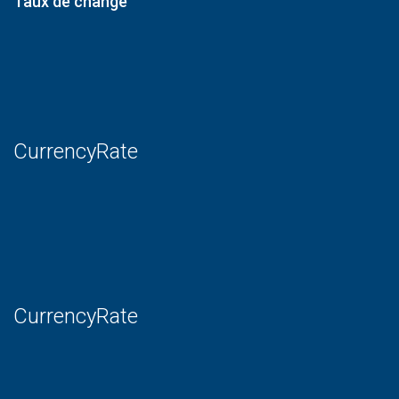
Taux de change
CurrencyRate
CurrencyRate