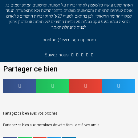
האתר שלנו עושה כל מאמץ לאתר זכויות על תמונות וסרטונים המתפרסמים בו.
אולם לעיתים התמונות והסרטונים מופצים ברחבי הרשת ולא מתאפשרת הגעה
למקור החומר הויזאולי, לכן בהתאם לסעיף 27א' לחוק זכויות היוצרים כל אדם
הרואה עצמו נפגע עקב בעלות על זכויות היוצרים של תמונה או סרטון מוזמן
לפנות להנהלת האתר
contact@evenisgroup.com
Suivez-nous
Partager ce bien
Partagez ce bien avec vos proches.
Partagez ce bien aux membres de votre famille et à vos amis.