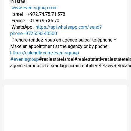
in Israel
www.evenisgroup.com
Israël
: +972.74.75.71.578
France
: 01.86.96.36.70
WhatsApp :
https://api.whatsapp.com/send?
phone=972559340500
Prendre rendez-vous en agence ou par téléphone –
Make an appointment at the agency or by phone:
https://calendly.com/evenisgroup
#evenisgroup
#realestateisrael#realestatetlvrealestatetela
agenceimmobiliereisraelagenceimmobilieretelavivRelocati