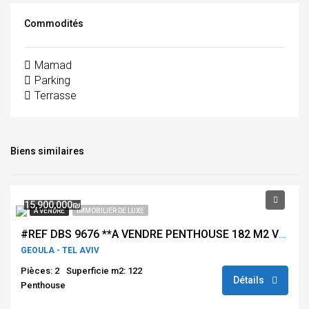
Commodités
Mamad
Parking
Terrasse
Biens similaires
15,900,000₪
À VENDRE
IMMOBILIER DE LUXE
#REF DBS 9676 **A VENDRE PENTHOUSE 182 M2 VUE MER GEOULA TEL AVIV**
GEOULA - TEL AVIV
Pièces: 2
Superficie m2: 122
Détails
Penthouse