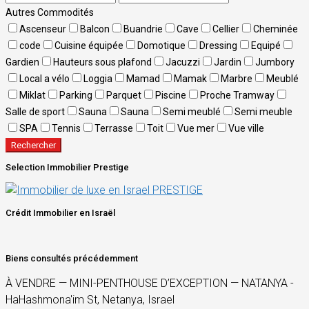
Autres Commodités
Ascenseur
Balcon
Buandrie
Cave
Cellier
Cheminée
code
Cuisine équipée
Domotique
Dressing
Equipé
Gardien
Hauteurs sous plafond
Jacuzzi
Jardin
Jumbory
Local a vélo
Loggia
Mamad
Mamak
Marbre
Meublé
Miklat
Parking
Parquet
Piscine
Proche Tramway
Salle de sport
Sauna
Sauna
Semi meublé
Semi meuble
SPA
Tennis
Terrasse
Toit
Vue mer
Vue ville
Rechercher
Selection Immobilier Prestige
Crédit Immobilier en Israël
Biens consultés précédemment
À VENDRE — MINI-PENTHOUSE D’EXCEPTION — NATANYA -
HaHashmona'im St, Netanya, Israel