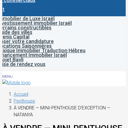
x commerciaux
ct
mmobilier de Luxe Israël
nvestissement immobilier Israël
errains constructibles
uide des villes
venis Capital
oser votre candidature
ocations Saisonnières
exique Immobilier Traduction Hébreu
inancement Immobilier Israël
rojet Bavli
rise de rendez vous
MENU
Accueil
Penthouse
À VENDRE — MINI-PENTHOUSE D’EXCEPTION —
NATANYA