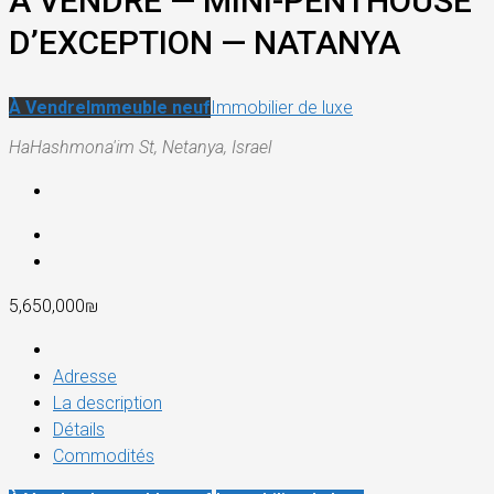
À VENDRE — MINI-PENTHOUSE
D’EXCEPTION — NATANYA
À Vendre
Immeuble neuf
Immobilier de luxe
HaHashmona'im St, Netanya, Israel
5,650,000₪
Adresse
La description
Détails
Commodités