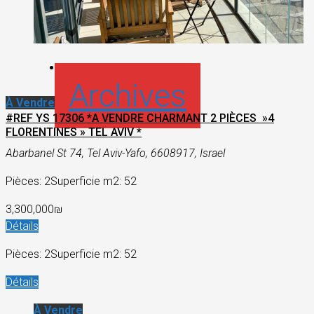
Archives
À Vendre
#REF YS 17306 *A VENDRE CHARMANT 2 PIÈCES »4
FLORENTINES » TEL AVIV *
Abarbanel St 74, Tel Aviv-Yafo, 6608917, Israel
Pièces: 2
Superficie m2: 52
3,300,000₪
Détails
Pièces: 2
Superficie m2: 52
Détails
À Vendre