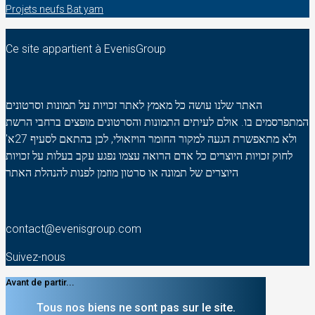
Projets neufs Bat yam
Ce site appartient à EvenisGroup
האתר שלנו עושה כל מאמץ לאתר זכויות על תמונות וסרטונים
המתפרסמים בו. אולם לעיתים התמונות והסרטונים מופצים ברחבי הרשת
ולא מתאפשרת הגעה למקור החומר הויזאולי, לכן בהתאם לסעיף 27א'
לחוק זכויות היוצרים כל אדם הרואה עצמו נפגע עקב בעלות על זכויות
היוצרים של תמונה או סרטון מוזמן לפנות להנהלת האתר
contact@evenisgroup.com
Suivez-nous
Avant de partir...
Tous nos biens ne sont pas sur le site.