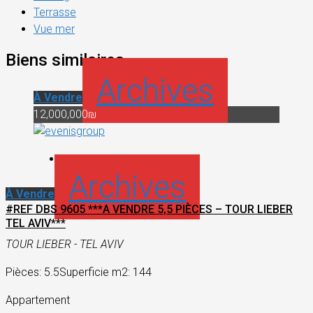
Terrasse
Vue mer
Biens similaires
Archives
À Vendre
12,000,000₪
Archives
À Vendre
#REF DBS 9605 ***A VENDRE 5,5 PIÈCES – TOUR LIEBER
TEL AVIV***
TOUR LIEBER - TEL AVIV
Pièces: 5.5
Superficie m2: 144
Appartement