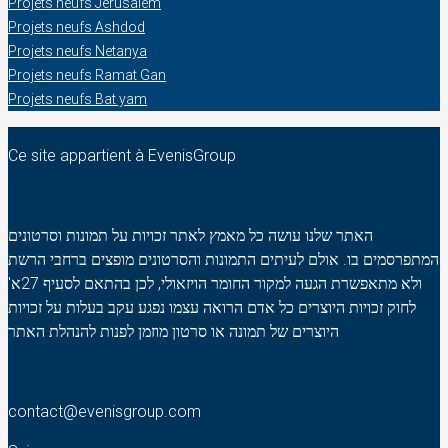
Projets neufs Jerusalem
Projets neufs Ashdod
Projets neufs Netanya
Projets neufs Ramat Gan
Projets neufs Bat yam
Ce site appartient à EvenisGroup
האתר שלנו עושה כל מאמץ לאתר זכויות על תמונות וסרטונים
המתפרסמים בו. אולם לעיתים התמונות והסרטונים מופצים ברחבי הרשת
ולא מתאפשרת הגעה למקור החומר הויזאולי, לכן בהתאם לסעיף 27א'
לחוק זכויות היוצרים כל אדם הרואה עצמו נפגע עקב בעלות על זכויות
היוצרים של תמונה או סרטון מוזמן לפנות להנהלת האתר
contact@evenisgroup.com