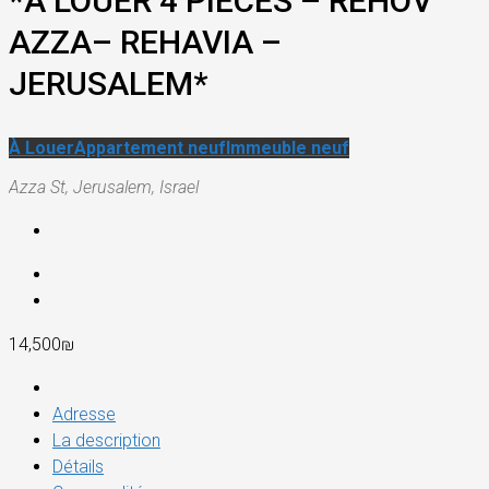
*À LOUER 4 PIECES – REHOV
AZZA– REHAVIA –
JERUSALEM*
À Louer
Appartement neuf
Immeuble neuf
Azza St, Jerusalem, Israel
14,500₪
Adresse
La description
Détails