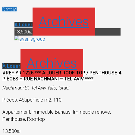
Détails
Archives
À Louer
13,500₪
Archives
À Louer
#REF YR 1226 *** A LOUER ROOF TOP / PENTHOUSE 4
PIÈCES – RUE NACHMANI – TEL AVIV ****
Nachmani St, Tel Aviv-Yafo, Israël
Pièces: 4
Superficie m2: 110
Appartement, Immeuble Bahaus, Immeuble renove,
Penthouse, Rooftop
13,500₪