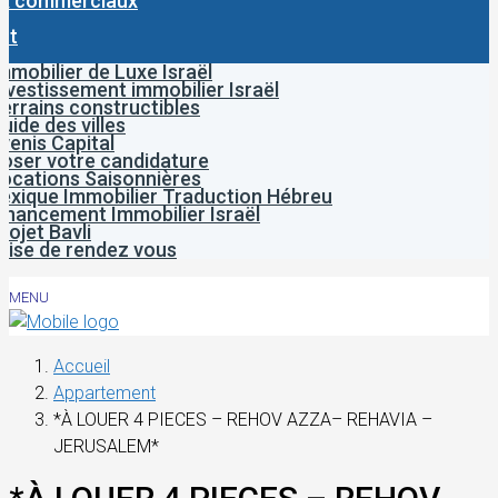
x commerciaux
ct
mmobilier de Luxe Israël
nvestissement immobilier Israël
errains constructibles
uide des villes
venis Capital
oser votre candidature
ocations Saisonnières
exique Immobilier Traduction Hébreu
inancement Immobilier Israël
rojet Bavli
rise de rendez vous
MENU
Accueil
Appartement
*À LOUER 4 PIECES – REHOV AZZA– REHAVIA –
JERUSALEM*