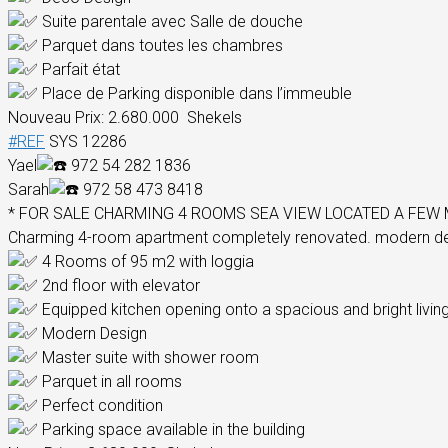
Suite parentale avec Salle de douche
Parquet dans toutes les chambres
Parfait état
Place de Parking disponible dans l’immeuble
Nouveau Prix: 2.680.000 Shekels
#REF
SYS 12286
Yael
972 54 282 1836
Sarah
972 58 473 8418
* FOR SALE CHARMING 4 ROOMS SEA VIEW LOCATED A FEW 
Charming 4-room apartment completely renovated. modern desi
4 Rooms of 95 m2 with loggia
2nd floor with elevator
Equipped kitchen opening onto a spacious and bright livin
Modern Design
Master suite with shower room
Parquet in all rooms
Perfect condition
Parking space available in the building