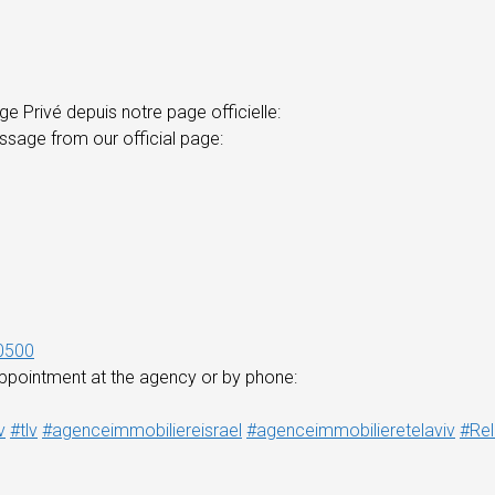
e Privé depuis notre page officielle:
ssage from our official page:
0500
ppointment at the agency or by phone:
v
#tlv
#agenceimmobiliereisrael
#agenceimmobilieretelaviv
#Rel