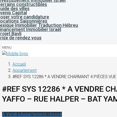
nvestissement immobilier Israël
errains constructibles
uide des villes
venis Capital
oser votre candidature
ocations Saisonnières
exique Immobilier Traduction Hébreu
inancement Immobilier Israël
rojet Bavli
rise de rendez vous
MENU
Accueil
Appartement
#REF SYS 12286 * A VENDRE CHARMANT 4 PIÈCES VUE
#REF SYS 12286 * A VENDRE C
YAFFO – RUE HALPER – BAT YA
À Vendre
Appartement rénové