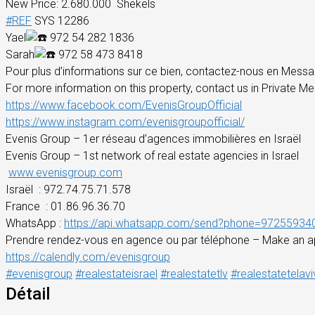
New Price: 2.680.000 Shekels
#REF
SYS 12286
Yael
972 54 282 1836
Sarah
972 58 473 8418
Pour plus d’informations sur ce bien, contactez-nous en Messag
For more information on this property, contact us in Private Me
https://www.facebook.com/EvenisGroupOfficial
https://www.instagram.com/evenisgroupofficial/
Evenis Group – 1er réseau d’agences immobilières en Israël
Evenis Group – 1st network of real estate agencies in Israel
www.evenisgroup.com
Israël
: 972.74.75.71.578
France
: 01.86.96.36.70
WhatsApp :
https://api.whatsapp.com/send?phone=97255934
Prendre rendez-vous en agence ou par téléphone – Make an a
https://calendly.com/evenisgroup
#evenisgroup
#realestateisrael
#realestatetlv
#realestatetelavi
Détail