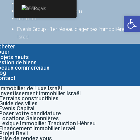
+(972) 747571578
Français
contact@evenisgroup.com
Ouv
Evenis Group - 1er réseau d’agences immobilières en
Israël
cheter
ouer
rojets neufs
estion de biens
ocaux commerciaux
log
ontact
Immobilier de Luxe Israël
Investissement immobilier Israël
Terrains constructibles
Guide des villes
Evenis Capital
Poser votre candidature
Locations Saisonnières
Lexique Immobilier Traduction Hébreu
Financement Immobilier Israël
Projet Bavli
Prise de rendez vous