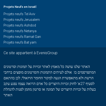
Projets Neufs en Israël
Projets neufs Tel Aviv
Projets neufs Jerusalem
Projets neufs Ashdod
Projets neufs Netanya
Projets neufs Ramat Gan
Projets neufs Bat yam
Ce site appartient à EvenisGroup
האתר שלנו עושה כל מאמץ לאתר זכויות על תמונות וסרטונים
המתפרסמים בו. אולם לעיתים התמונות והסרטונים מופצים ברחבי
הרשת ולא מתאפשרת הגעה למקור החומר הויזאולי, לכן בהתאם
לסעיף 27א' לחוק זכויות היוצרים כל אדם הרואה עצמו נפגע עקב
בעלות על זכויות היוצרים של תמונה או סרטון מוזמן לפנות להנהלת
האתר